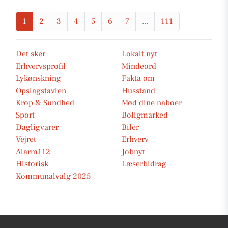
1
2
3
4
5
6
7
...
111
Det sker
Lokalt nyt
Erhvervsprofil
Mindeord
Lykønskning
Fakta om
Opslagstavlen
Husstand
Krop & Sundhed
Mød dine naboer
Sport
Boligmarked
Dagligvarer
Biler
Vejret
Erhverv
Alarm112
Jobnyt
Historisk
Læserbidrag
Kommunalvalg 2025