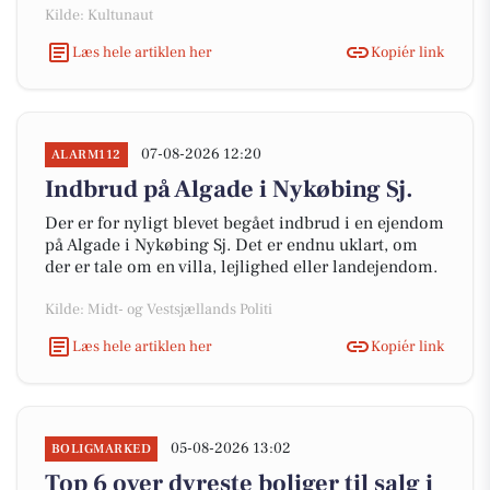
Kilde: Kultunaut
Læs hele artiklen her
Kopiér link
07-08-2026 12:20
ALARM112
Indbrud på Algade i Nykøbing Sj.
Der er for nyligt blevet begået indbrud i en ejendom
på Algade i Nykøbing Sj. Det er endnu uklart, om
der er tale om en villa, lejlighed eller landejendom.
Kilde: Midt- og Vestsjællands Politi
Læs hele artiklen her
Kopiér link
05-08-2026 13:02
BOLIGMARKED
Top 6 over dyreste boliger til salg i