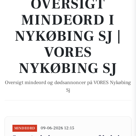
OVERSIGT
MINDEORD I
NYKØBING SJ |
VORES
NYKØBING SJ
Oversigt mindeord og dødsannoncer på VORES Nykøbing
Sj
09-06-2026 12:15
MINDEORD