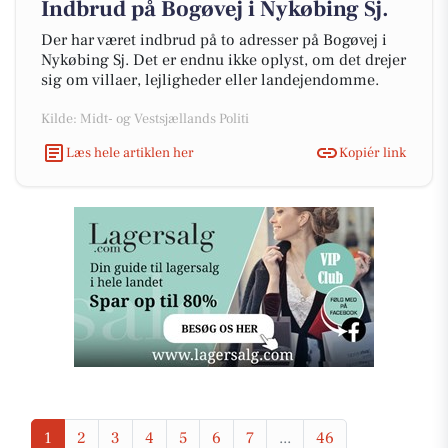
Indbrud på Bogøvej i Nykøbing Sj.
Der har været indbrud på to adresser på Bogøvej i
Nykøbing Sj. Det er endnu ikke oplyst, om det drejer
sig om villaer, lejligheder eller landejendomme.
Kilde: Midt- og Vestsjællands Politi
Læs hele artiklen her
Kopiér link
1
2
3
4
5
6
7
...
46