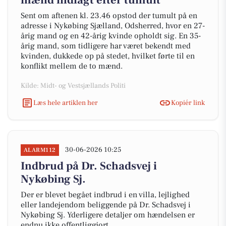
mænd indlagt efter tumult
Sent om aftenen kl. 23.46 opstod der tumult på en
adresse i Nykøbing Sjælland, Odsherred, hvor en 27-
årig mand og en 42-årig kvinde opholdt sig. En 35-
årig mand, som tidligere har været bekendt med
kvinden, dukkede op på stedet, hvilket førte til en
konflikt mellem de to mænd.
Kilde: Midt- og Vestsjællands Politi
Læs hele artiklen her
Kopiér link
30-06-2026 10:25
ALARM112
Indbrud på Dr. Schadsvej i
Nykøbing Sj.
Der er blevet begået indbrud i en villa, lejlighed
eller landejendom beliggende på Dr. Schadsvej i
Nykøbing Sj. Yderligere detaljer om hændelsen er
endnu ikke offentliggjort.