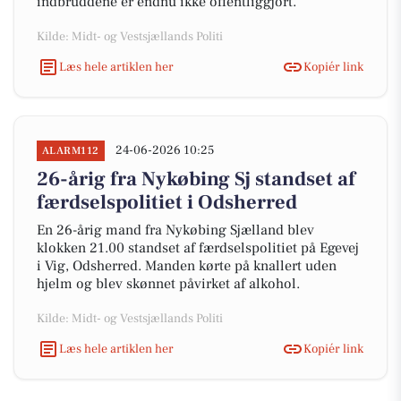
indbruddene er endnu ikke offentliggjort.
Kilde: Midt- og Vestsjællands Politi
Læs hele artiklen her
Kopiér link
24-06-2026 10:25
ALARM112
26-årig fra Nykøbing Sj standset af
færdselspolitiet i Odsherred
En 26-årig mand fra Nykøbing Sjælland blev
klokken 21.00 standset af færdselspolitiet på Egevej
i Vig, Odsherred. Manden kørte på knallert uden
hjelm og blev skønnet påvirket af alkohol.
Kilde: Midt- og Vestsjællands Politi
Læs hele artiklen her
Kopiér link