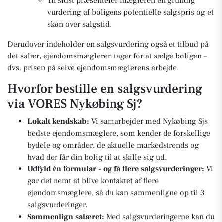
Til sidst præsenterer mægleren en grundig
vurdering af boligens potentielle salgspris og et
skøn over salgstid.
Derudover indeholder en salgsvurdering også et tilbud på
det salær, ejendomsmægleren tager for at sælge boligen –
dvs. prisen på selve ejendomsmæglerens arbejde.
Hvorfor bestille en salgsvurdering
via VORES Nykøbing Sj?
Lokalt kendskab:
Vi samarbejder med Nykøbing Sjs
bedste ejendomsmæglere, som kender de forskellige
bydele og områder, de aktuelle markedstrends og
hvad der får din bolig til at skille sig ud.
Udfyld én formular - og få flere salgsvurderinger:
Vi
gør det nemt at blive kontaktet af flere
ejendomsmæglere, så du kan sammenligne op til 3
salgsvurderinger.
Sammenlign salæret:
Med salgsvurderingerne kan du