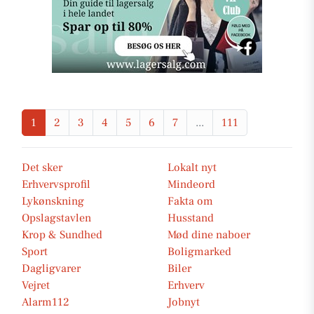
1
2
3
4
5
6
7
...
111
Det sker
Lokalt nyt
Erhvervsprofil
Mindeord
Lykønskning
Fakta om
Opslagstavlen
Husstand
Krop & Sundhed
Mød dine naboer
Sport
Boligmarked
Dagligvarer
Biler
Vejret
Erhverv
Alarm112
Jobnyt