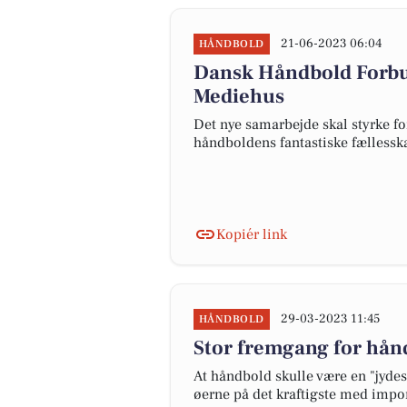
21-06-2023 06:04
HÅNDBOLD
Dansk Håndbold Forb
Mediehus
Det nye samarbejde skal styrke fo
håndboldens fantastiske fælless
Kopiér link
29-03-2023 11:45
HÅNDBOLD
Stor fremgang for hån
At håndbold skulle være en "jyde
øerne på det kraftigste med im