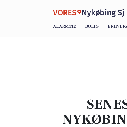
VORES
Nykøbing Sj
ALARM112
BOLIG
ERHVER
SENES
NYKØBING