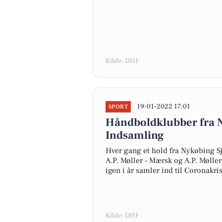
Kilde: DHF
19-01-2022 17:01
SPORT
Håndboldklubber fra N
Indsamling
Hver gang et hold fra Nykøbing Sj
A.P. Møller - Mærsk og A.P. Møll
igen i år samler ind til Coronakri
Kilde: DHF