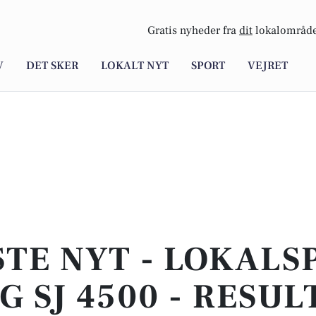
Gratis nyheder fra
dit
lokalområde
V
DET SKER
LOKALT NYT
SPORT
VEJRET
TE NYT - LOKALS
 SJ 4500 - RESU