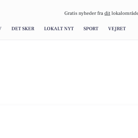
Gratis nyheder fra
dit
lokalområde
V
DET SKER
LOKALT NYT
SPORT
VEJRET