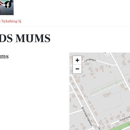
i Nykøbing Sj
DS MUMS
ums
+
−