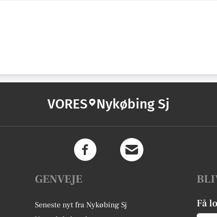
VORES
Nykøbing Sj
GENVEJE
BLI
Få l
Seneste nyt fra Nykøbing Sj