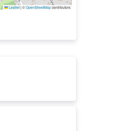
Leaflet
|
©
OpenStreetMap
contributors