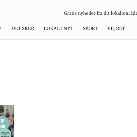
Gratis nyheder fra
dit
lokalområde
V
DET SKER
LOKALT NYT
SPORT
VEJRET