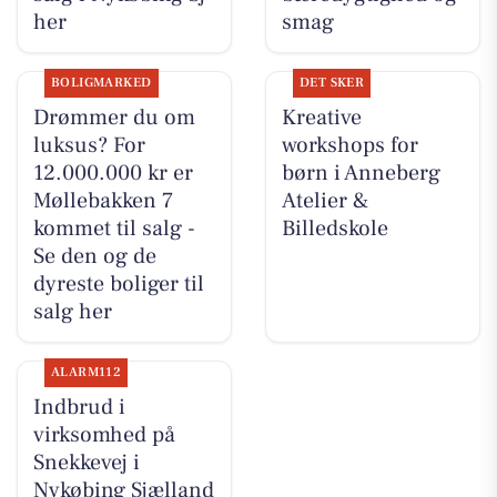
her
smag
BOLIGMARKED
DET SKER
Drømmer du om
Kreative
luksus? For
workshops for
12.000.000 kr er
børn i Anneberg
Møllebakken 7
Atelier &
kommet til salg -
Billedskole
Se den og de
dyreste boliger til
salg her
ALARM112
Indbrud i
virksomhed på
Snekkevej i
Nykøbing Sjælland