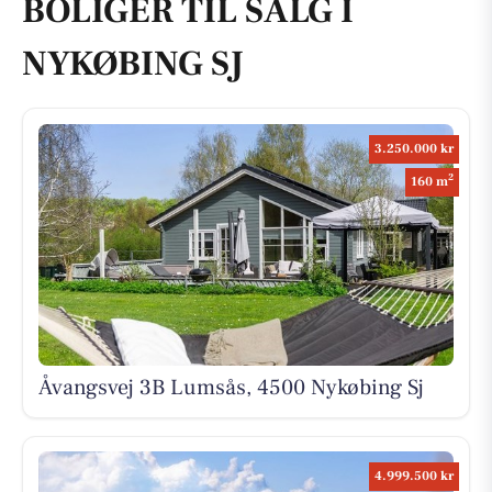
BOLIGER TIL SALG I
NYKØBING SJ
3.250.000 kr
2
160 m
Åvangsvej 3B Lumsås, 4500 Nykøbing Sj
4.999.500 kr