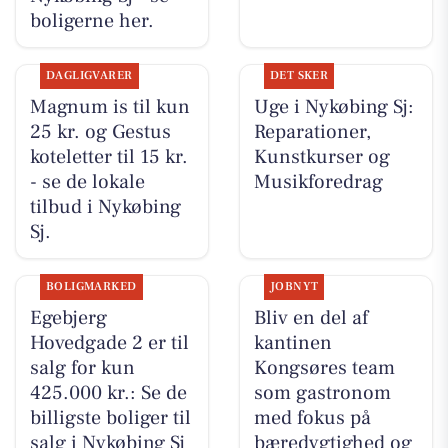
boligerne her.
DAGLIGVARER
DET SKER
Magnum is til kun
Uge i Nykøbing Sj:
25 kr. og Gestus
Reparationer,
koteletter til 15 kr.
Kunstkurser og
- se de lokale
Musikforedrag
tilbud i Nykøbing
Sj.
BOLIGMARKED
JOBNYT
Egebjerg
Bliv en del af
Hovedgade 2 er til
kantinen
salg for kun
Kongsøres team
425.000 kr.: Se de
som gastronom
billigste boliger til
med fokus på
salg i Nykøbing Sj
bæredygtighed og