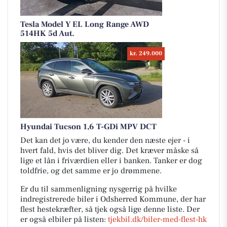
Tesla Model Y EL Long Range AWD
514HK 5d Aut.
kr. 249.000
Hyundai Tucson 1,6 T-GDi MPV DCT
Det kan det jo være, du kender den næste ejer - i
hvert fald, hvis det bliver dig. Det kræver måske så
lige et lån i friværdien eller i banken. Tanker er dog
toldfrie, og det samme er jo drømmene.
Er du til sammenligning nysgerrig på hvilke
indregistrerede biler i Odsherred Kommune, der har
flest hestekræfter, så tjek også lige denne liste. Der
er også elbiler på listen:
tjekbil.dk/biler-med-flest-hk