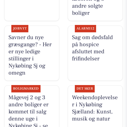
andre solgte
boliger
JOBNYT
ALARM112
Savner du nye
Sag om dødsfald
græsgange? - Her
på hospice
er nye ledige
afsluttet med
stillinger i
frifindelser
Nykøbing Sj og
omegn
BOLIGMARKED
DET SKER
Mågevej 2 og 3
Weekendoplevelse
andre boliger er
r i Nykøbing
kommet til salg
Sjælland: Kunst,
denne uge i
musik og natur
Nykøbing Sj - se