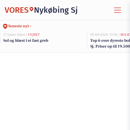
VORES
Nykøbing Sj
Seneste nyt ›
17 timer siden |
VEJRET
05-08-2026 13:02 |
BOLI
Sol og blæst i et fast greb
Top 6 over dyreste bol
Sj. Priser op til 19.50