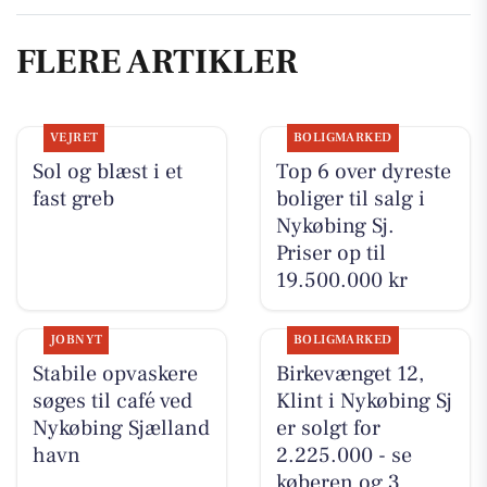
FLERE ARTIKLER
VEJRET
BOLIGMARKED
Sol og blæst i et
Top 6 over dyreste
fast greb
boliger til salg i
Nykøbing Sj.
Priser op til
19.500.000 kr
JOBNYT
BOLIGMARKED
Stabile opvaskere
Birkevænget 12,
søges til café ved
Klint i Nykøbing Sj
Nykøbing Sjælland
er solgt for
havn
2.225.000 - se
køberen og 3