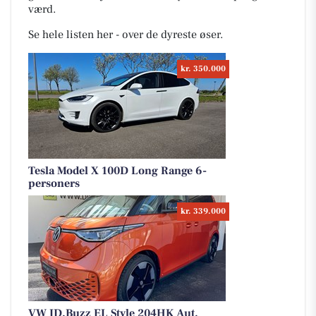
værd.
Se hele listen her - over de dyreste øser.
kr. 350.000
Tesla Model X 100D Long Range 6-
personers
kr. 339.000
VW ID.Buzz EL Style 204HK Aut.