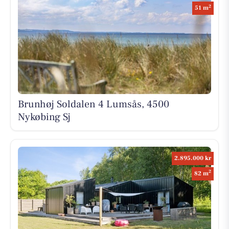
2
51 m
Brunhøj Soldalen 4 Lumsås, 4500
Nykøbing Sj
2.895.000 kr
2
82 m