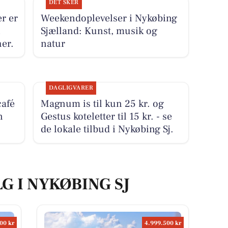
DET SKER
r er
Weekendoplevelser i Nykøbing
i
Sjælland: Kunst, musik og
her.
natur
DAGLIGVARER
café
Magnum is til kun 25 kr. og
n
Gestus koteletter til 15 kr. - se
de lokale tilbud i Nykøbing Sj.
G I NYKØBING SJ
00 kr
4.999.500 kr