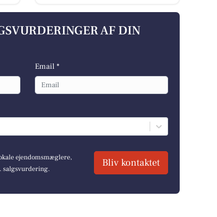
LGSVURDERINGER AF DIN
Email *
 lokale ejendomsmæglere,
Bliv kontaktet
r. salgsvurdering.