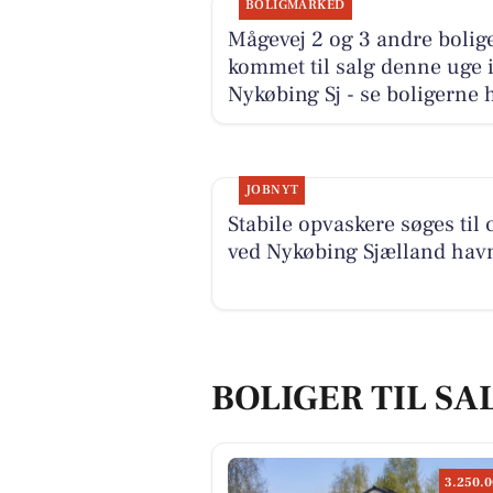
BOLIGMARKED
Mågevej 2 og 3 andre bolige
kommet til salg denne uge 
Nykøbing Sj - se boligerne 
JOBNYT
Stabile opvaskere søges til 
ved Nykøbing Sjælland hav
BOLIGER TIL SAL
3.250.0