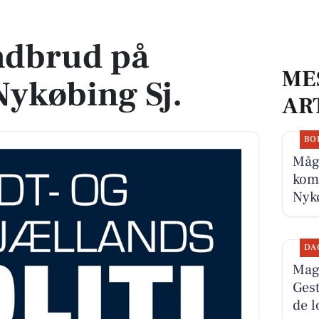
ing Sj.
ndbrud på
ME
Nykøbing Sj.
AR
BO
Måge
komm
Nykø
DA
Magn
Gest
de l