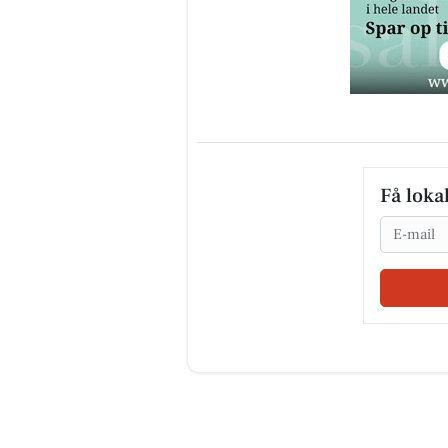
Få loka
Email