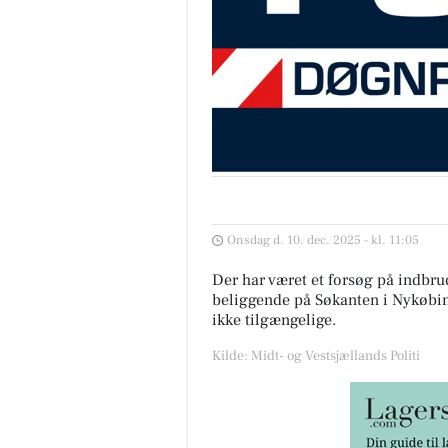
Onsdag d. 10. dec. 2025 - kl. 11:05
Der har været et forsøg på indbrud
beliggende på Søkanten i Nykøbin
ikke tilgængelige.
Kilde: Midt- og Vestsjællands Politi