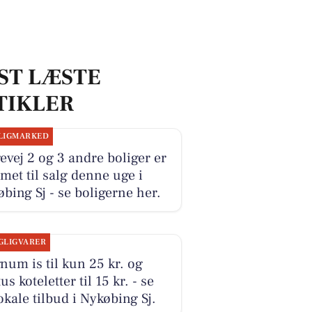
ST LÆSTE
TIKLER
LIGMARKED
vej 2 og 3 andre boliger er
et til salg denne uge i
bing Sj - se boligerne her.
GLIGVARER
um is til kun 25 kr. og
us koteletter til 15 kr. - se
okale tilbud i Nykøbing Sj.