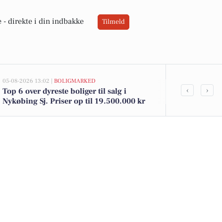
 -
direkte i din indbakke
Tilmeld
05-08-2026 13:02 |
BOLIGMARKED
05-08-2026 13:02
‹
›
Top 6 over dyreste boliger til salg i
Mågevej 2 og
Nykøbing Sj. Priser op til 19.500.000 kr
til salg denn
boligerne he