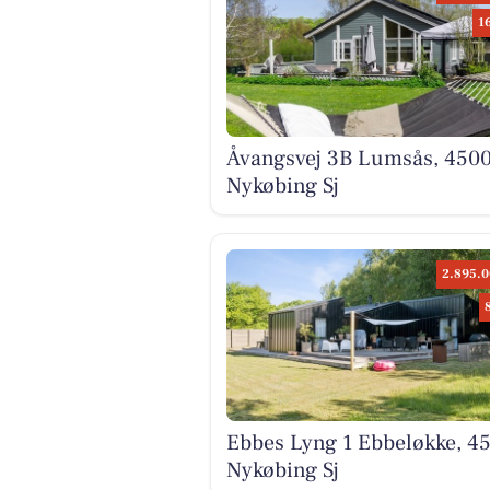
1
Åvangsvej 3B Lumsås, 450
Nykøbing Sj
2.895.0
Ebbes Lyng 1 Ebbeløkke, 4
Nykøbing Sj