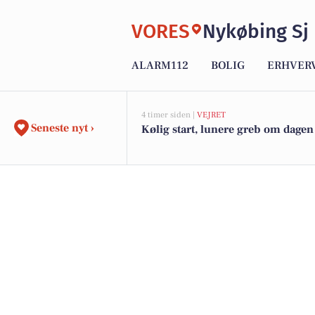
VORES
Nykøbing Sj
ALARM112
BOLIG
ERHVER
4 timer siden |
VEJRET
Seneste nyt ›
Kølig start, lunere greb om dagen