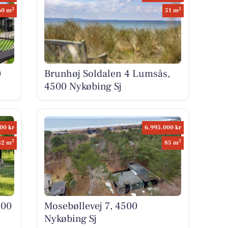
2
2
60 m
51 m
0
Brunhøj Soldalen 4 Lumsås,
4500 Nykøbing Sj
00 kr
6.995.000 kr
2
2
82 m
85 m
500
Mosebøllevej 7, 4500
Nykøbing Sj