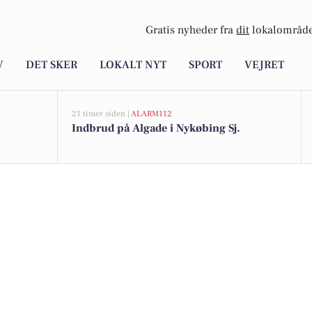
Gratis nyheder fra
dit
lokalområde
V
DET SKER
LOKALT NYT
SPORT
VEJRET
21 timer siden |
ALARM112
Indbrud på Algade i Nykøbing Sj.