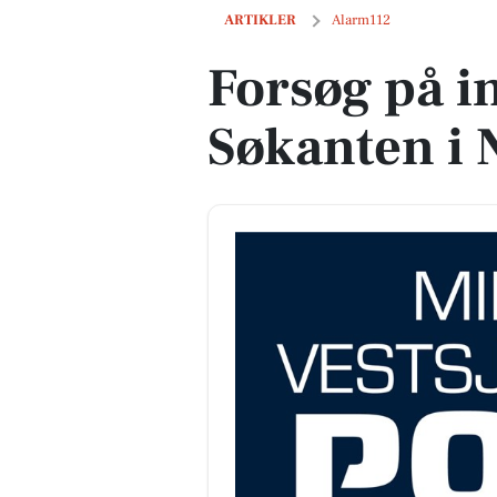
Forsøg på indbrud på Søkanten i Nykøb
ARTIKLER
Alarm112
Forsøg på i
Søkanten i 