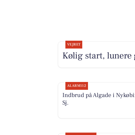
VEJRET
Kølig start, luner
ALARM112
Indbrud på Algade i Nykøb
Sj.