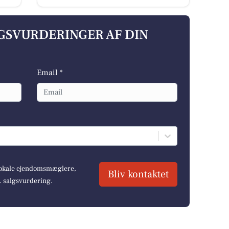
LGSVURDERINGER AF DIN
Email *
 lokale ejendomsmæglere,
Bliv kontaktet
r. salgsvurdering.