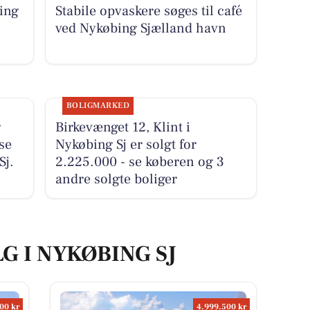
ing
Stabile opvaskere søges til café
ved Nykøbing Sjælland havn
BOLIGMARKED
g
Birkevænget 12, Klint i
 se
Nykøbing Sj er solgt for
Sj.
2.225.000 - se køberen og 3
andre solgte boliger
G I NYKØBING SJ
00 kr
4.999.500 kr