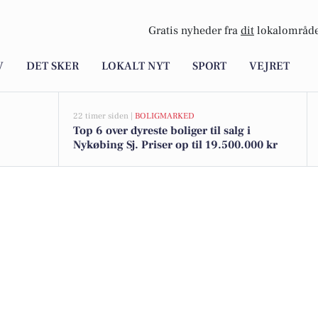
Gratis nyheder fra
dit
lokalområde
V
DET SKER
LOKALT NYT
SPORT
VEJRET
22 timer siden |
BOLIGMARKED
Top 6 over dyreste boliger til salg i
Nykøbing Sj. Priser op til 19.500.000 kr