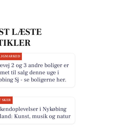
ST LÆSTE
TIKLER
LIGMARKED
vej 2 og 3 andre boliger er
et til salg denne uge i
bing Sj - se boligerne her.
T SKER
kendoplevelser i Nykøbing
land: Kunst, musik og natur