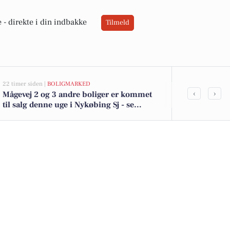
 -
direkte i din indbakke
Tilmeld
22 timer siden |
BOLIGMARKED
05-08-2026 09:04
‹
›
Mågevej 2 og 3 andre boliger er kommet
Weekendople
til salg denne uge i Nykøbing Sj - se
Kunst, musi
boligerne her.