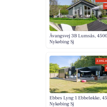
1
Åvangsvej 3B Lumsås, 450
Nykøbing Sj
2.895.0
Ebbes Lyng 1 Ebbeløkke, 4
Nykøbing Sj