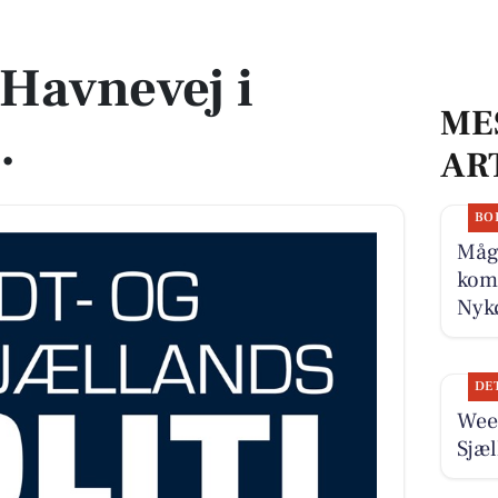
Havnevej i
ME
.
AR
BO
Måge
komm
Nykø
DE
Wee
Sjæl