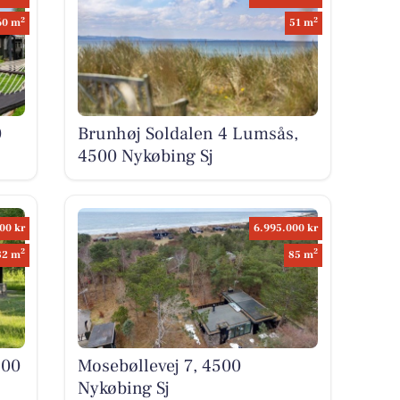
2
2
60 m
51 m
0
Brunhøj Soldalen 4 Lumsås,
4500 Nykøbing Sj
00 kr
6.995.000 kr
2
2
82 m
85 m
500
Mosebøllevej 7, 4500
Nykøbing Sj