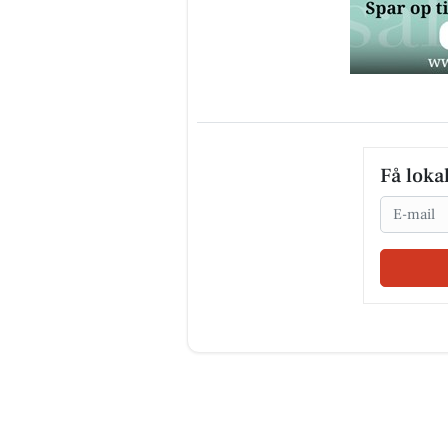
Få loka
Email