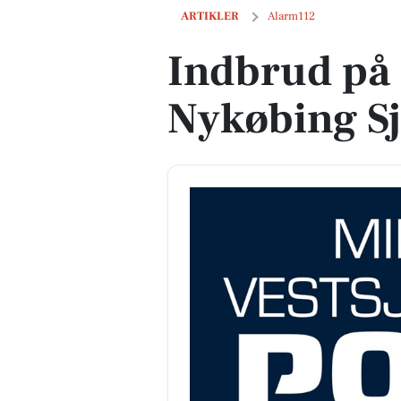
Indbrud på Havnevej i Nykøbing Sj.
ARTIKLER
Alarm112
Indbrud på 
Nykøbing Sj