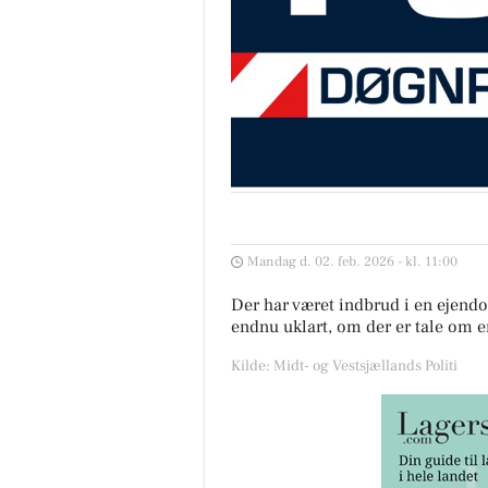
Mandag d. 02. feb. 2026 - kl. 11:00
Der har været indbrud i en ejend
endnu uklart, om der er tale om en
Kilde: Midt- og Vestsjællands Politi