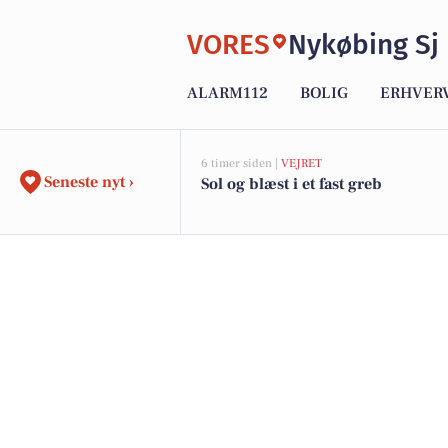
VORES
Nykøbing Sj
ALARM112
BOLIG
ERHVER
6 timer siden |
VEJRET
Seneste nyt ›
Sol og blæst i et fast greb