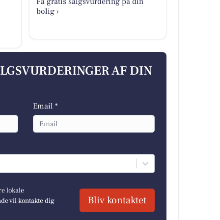
Få gratis salgsvurdering på din
bolig ›
ALGSVURDERINGER AF DIN
Email *
re lokale
Bliv kontaktet
e vil kontakte dig