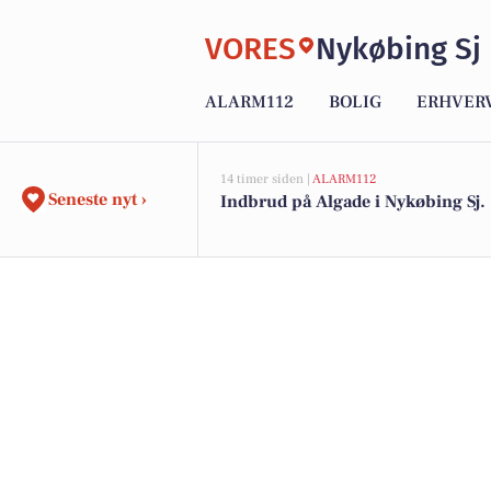
VORES
Nykøbing Sj
ALARM112
BOLIG
ERHVER
14 timer siden |
ALARM112
Seneste nyt ›
Indbrud på Algade i Nykøbing Sj.