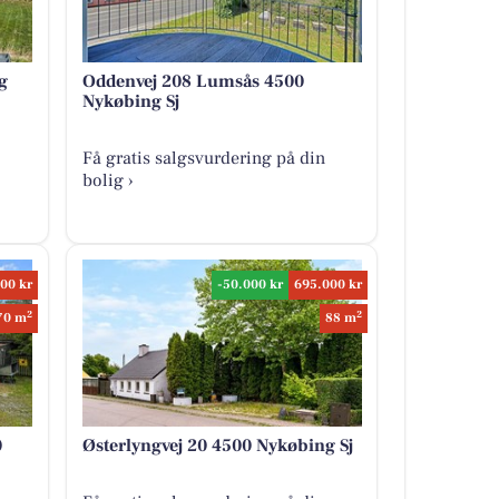
g
Oddenvej 208 Lumsås 4500
Nykøbing Sj
Få gratis salgsvurdering på din
bolig ›
00 kr
-50.000 kr
695.000 kr
2
2
70 m
88 m
0
Østerlyngvej 20 4500 Nykøbing Sj