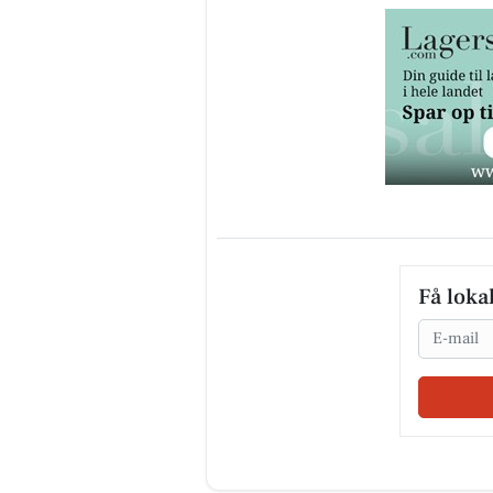
Få loka
Email