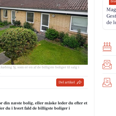
DA
Magn
Gest
de l
øbing Sj, som er en af de billigste boliger til salg i
.
Del artikel
r din næste bolig, eller måske leder du efter et
 du i hvert fald de billigste boliger i