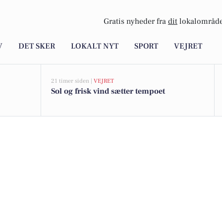
Gratis nyheder fra
dit
lokalområde
V
DET SKER
LOKALT NYT
SPORT
VEJRET
21 timer siden |
VEJRET
Sol og frisk vind sætter tempoet