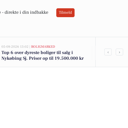
 -
direkte i din indbakke
Tilmeld
05-08-2026 13:02 |
BOLIGMARKED
05-08-2026 13:02
‹
›
Top 6 over dyreste boliger til salg i
Mågevej 2 og
Nykøbing Sj. Priser op til 19.500.000 kr
til salg denn
boligerne he