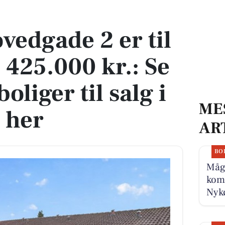
 425.000 kr.: Se de billigste boliger til salg i Nykøbing Sj her
vedgade 2 er til
 425.000 kr.: Se
boliger til salg i
ME
 her
AR
BO
Måge
komm
Nykø