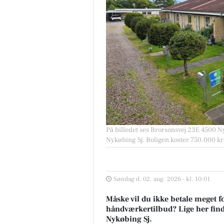
På billedet ses Brorsonsvej 23E 4500 Nyk
Nykøbing Sj. Boligen koster 750.000 kr
Søndag d. 02. aug. 2026 - kl. 10:01
Måske vil du ikke betale meget fo
håndværkertilbud? Lige her finder
Nykøbing Sj.