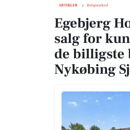
Egebjerg Hovedgade 2 er til salg for kun
ARTIKLER
Boligmarked
Egebjerg Ho
salg for kun
de billigste 
Nykøbing Sj