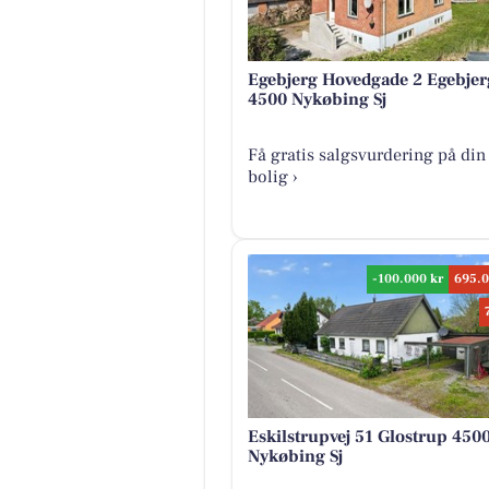
Egebjerg Hovedgade 2 Egebjer
4500 Nykøbing Sj
Få gratis salgsvurdering på din
bolig ›
-100.000 kr
695.0
Eskilstrupvej 51 Glostrup 450
Nykøbing Sj