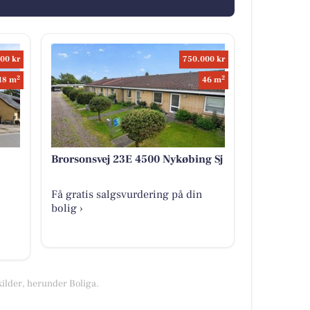
00 kr
750.000 kr
2
2
18 m
46 m
Brorsonsvej 23E 4500 Nykøbing Sj
Få gratis salgsvurdering på din
bolig ›
kilder, herunder Boliga.