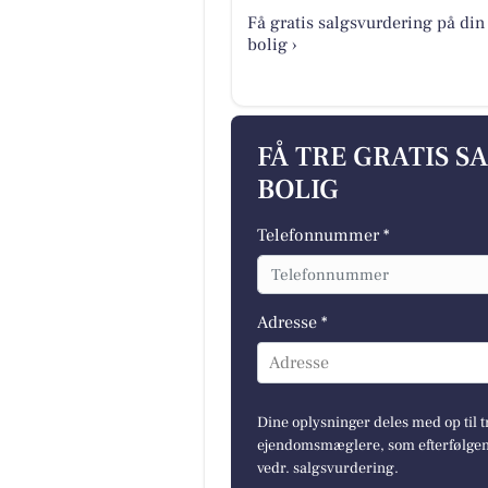
Få gratis salgsvurdering på din
bolig ›
FÅ TRE GRATIS S
BOLIG
Telefonnummer *
Adresse *
Adresse
Dine oplysninger deles med op til t
ejendomsmæglere, som efterfølgend
vedr. salgsvurdering.