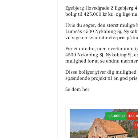
Egebjerg Hovedgade 2 Egebjerg 45
bolig til 425.000 kr kr., og lige n
Hvis du søger, den størst mulige b
Lumsås 4500 Nykøbing Sj, Nykøbing
vil sige en kvadratmeterpris på ku
For et mindre, men overkommeligt
4500 Nykøbing Sj, Nykøbing Sj, en
mulighed for at se endnu nærmer
Disse boliger giver dig mulighed 
spændende projekt til en god pris
Se dem her:
-25.000 kr
425.0
1