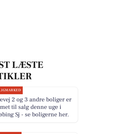
ST LÆSTE
TIKLER
LIGMARKED
vej 2 og 3 andre boliger er
et til salg denne uge i
bing Sj - se boligerne her.