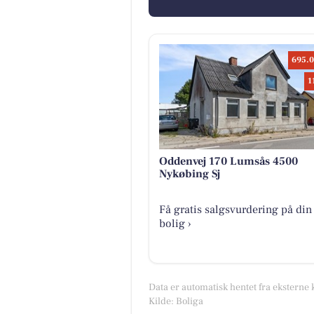
695.0
1
Oddenvej 170 Lumsås 4500
Nykøbing Sj
Få gratis salgsvurdering på din
bolig ›
Data er automatisk hentet fra eksterne 
Kilde: Boliga