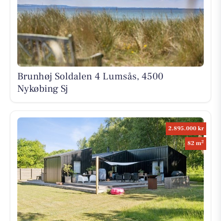
Brunhøj Soldalen 4 Lumsås, 4500
Nykøbing Sj
2.895.000 kr
2
82 m