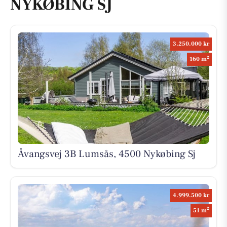
NYKØBING SJ
3.250.000 kr
2
160 m
Åvangsvej 3B Lumsås, 4500 Nykøbing Sj
4.999.500 kr
2
51 m