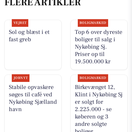
FLERE ARTIKLER
VEJRET
BOLIGMARKED
Sol og blæst i et
Top 6 over dyreste
fast greb
boliger til salg i
Nykøbing Sj.
Priser op til
19.500.000 kr
JOBNYT
BOLIGMARKED
Stabile opvaskere
Birkevænget 12,
søges til café ved
Klint i Nykøbing Sj
Nykøbing Sjælland
er solgt for
havn
2.225.000 - se
køberen og 3
andre solgte
boliger