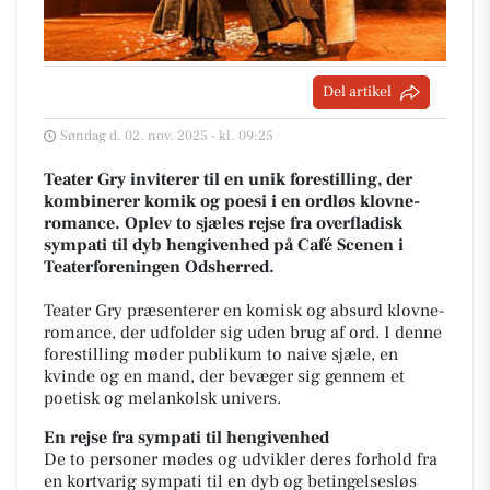
Del artikel
Søndag d. 02. nov. 2025 - kl. 09:25
Teater Gry inviterer til en unik forestilling, der
kombinerer komik og poesi i en ordløs klovne-
romance. Oplev to sjæles rejse fra overfladisk
sympati til dyb hengivenhed på Café Scenen i
Teaterforeningen Odsherred.
Teater Gry præsenterer en komisk og absurd klovne-
romance, der udfolder sig uden brug af ord. I denne
forestilling møder publikum to naive sjæle, en
kvinde og en mand, der bevæger sig gennem et
poetisk og melankolsk univers.
En rejse fra sympati til hengivenhed
De to personer mødes og udvikler deres forhold fra
en kortvarig sympati til en dyb og betingelsesløs