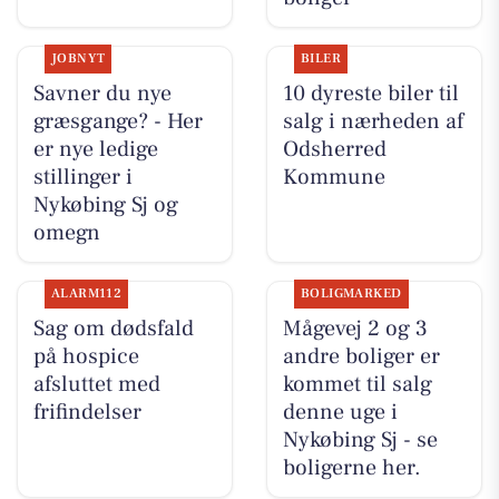
JOBNYT
BILER
Savner du nye
10 dyreste biler til
græsgange? - Her
salg i nærheden af
er nye ledige
Odsherred
stillinger i
Kommune
Nykøbing Sj og
omegn
ALARM112
BOLIGMARKED
Sag om dødsfald
Mågevej 2 og 3
på hospice
andre boliger er
afsluttet med
kommet til salg
frifindelser
denne uge i
Nykøbing Sj - se
boligerne her.