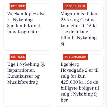
DET SKER
DAGLIGVARER
Weekendoplevelse
Magnum is til kun
r i Nykøbing
25 kr. og Gestus
Sjælland: Kunst,
koteletter til 15 kr.
musik og natur
- se de lokale
tilbud i Nykøbing
Sj.
DET SKER
BOLIGMARKED
Uge i Nykøbing Sj:
Egebjerg
Reparationer,
Hovedgade 2 er til
Kunstkurser og
salg for kun
Musikforedrag
425.000 kr.: Se de
billigste boliger til
salg i Nykøbing Sj
her