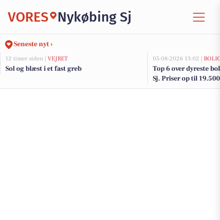
VORES
Nykøbing Sj
Seneste nyt ›
12 timer siden |
VEJRET
05-08-2026 13:02 |
BOLI
Sol og blæst i et fast greb
Top 6 over dyreste bol
Sj. Priser op til 19.50