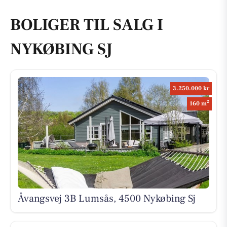
BOLIGER TIL SALG I
NYKØBING SJ
3.250.000 kr
2
160 m
Åvangsvej 3B Lumsås, 4500 Nykøbing Sj