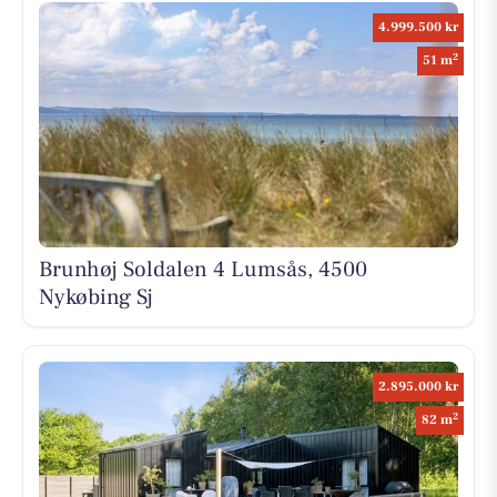
4.999.500 kr
2
51 m
Brunhøj Soldalen 4 Lumsås, 4500
Nykøbing Sj
2.895.000 kr
2
82 m