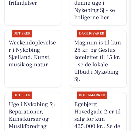
frifindelser
denne uge i
Nykøbing Sj - se
boligerne her.
DET SKER
DAGLIGVARER
Weekendoplevelse
Magnum is til kun
r i Nykøbing
25 kr. og Gestus
Sjælland: Kunst,
koteletter til 15 kr.
musik og natur
- se de lokale
tilbud i Nykøbing
Sj.
DET SKER
BOLIGMARKED
Uge i Nykøbing Sj:
Egebjerg
Reparationer,
Hovedgade 2 er til
Kunstkurser og
salg for kun
Musikforedrag
425.000 kr.: Se de