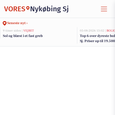
VORES
Nykøbing Sj
Seneste nyt ›
9 timer siden |
VEJRET
05-08-2026 13:02 |
BOLI
Sol og blæst i et fast greb
Top 6 over dyreste bol
Sj. Priser op til 19.50