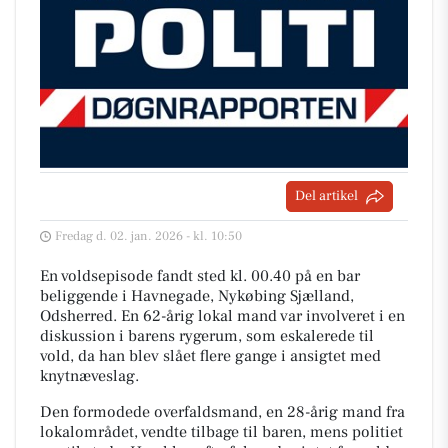
Del artikel
Fredag d. 02. jan. 2026 - kl. 10:50
En voldsepisode fandt sted kl. 00.40 på en bar
beliggende i Havnegade, Nykøbing Sjælland,
Odsherred. En 62-årig lokal mand var involveret i en
diskussion i barens rygerum, som eskalerede til
vold, da han blev slået flere gange i ansigtet med
knytnæveslag.
Den formodede overfaldsmand, en 28-årig mand fra
lokalområdet, vendte tilbage til baren, mens politiet