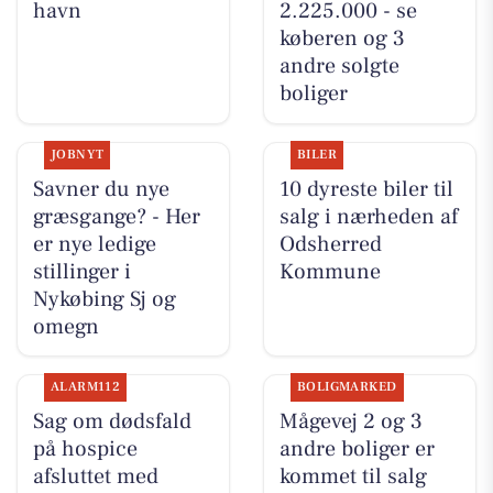
havn
2.225.000 - se
køberen og 3
andre solgte
boliger
JOBNYT
BILER
Savner du nye
10 dyreste biler til
græsgange? - Her
salg i nærheden af
er nye ledige
Odsherred
stillinger i
Kommune
Nykøbing Sj og
omegn
ALARM112
BOLIGMARKED
Sag om dødsfald
Mågevej 2 og 3
på hospice
andre boliger er
afsluttet med
kommet til salg