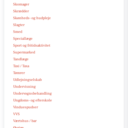
Skomager
Skrædder
Skønheds- og hudpleje
Slagter
Smed
Speciallæge
Sport og fritidsaktivitet
Supermarked
Tandlæge
Taxi / Taxa
Tømrer
Udlejningselskab
Undervisning
Undervognsbehandling
Ungdoms- og efterskole
Vinduespudser
VVS
Værtshus / bar
Øvrige