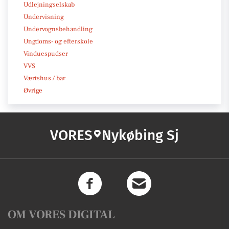
Udlejningselskab
Undervisning
Undervognsbehandling
Ungdoms- og efterskole
Vinduespudser
VVS
Værtshus / bar
Øvrige
VORES
Nykøbing Sj
OM VORES DIGITAL