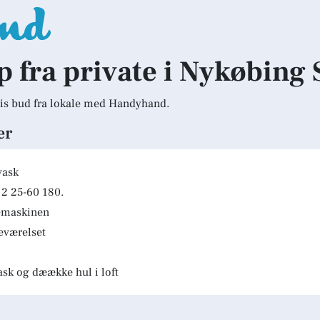
p fra private i Nykøbing 
is bud fra lokale med Handyhand.
er
vask
2 25-60 180.
kemaskinen
deværelset
ask og dæække hul i loft