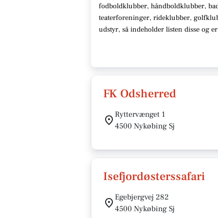
fodboldklubber, håndboldklubber, ba
teaterforeninger, rideklubber, golfklu
udstyr
, så indeholder listen disse
og er
FK Odsherred
Ryttervænget 1
4500 Nykøbing Sj
Isefjordøsterssafari
Egebjergvej 282
4500 Nykøbing Sj