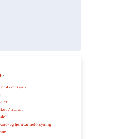
ng
.
sted / mekanik
nd
ndler
ked / trælast
ndel
, vand- og fjernvarmeforsyning
nør