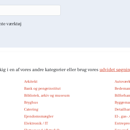
nte værktøj
kig i en af vores andre kategorier eller brug vores
udvidet søgni
Arkitekt
Autoværk
Bank og pengeinstitut
Bedema
Bibliotek, arkiv og museum
Bilforha
Bryghus
Byggemar
Catering
Detailha
Ejendomsmægler
El-, gas-
Elektronik / IT
Entrepre