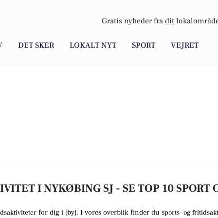
Gratis nyheder fra
dit
lokalområde
V
DET SKER
LOKALT NYT
SPORT
VEJRET
VITET I NYKØBING SJ - SE TOP 10 SPORT
for dig i [
by
]. I vores overblik finder du
s
idsaktiviteter
ports- og fritidsakt