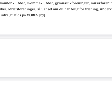
dmintonklubber, svømmeklubber, gymnastikforeninger, musikforenin
bber, idrætsforeninger
, så uanset om du har brug for træning, under
 udvalgt af os på VORES [
by
]
.