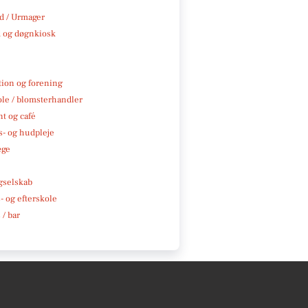
 / Urmager
 og døgnkiosk
tion og forening
ole / blomsterhandler
t og café
- og hudpleje
æge
e
gselskab
 og efterskole
 / bar