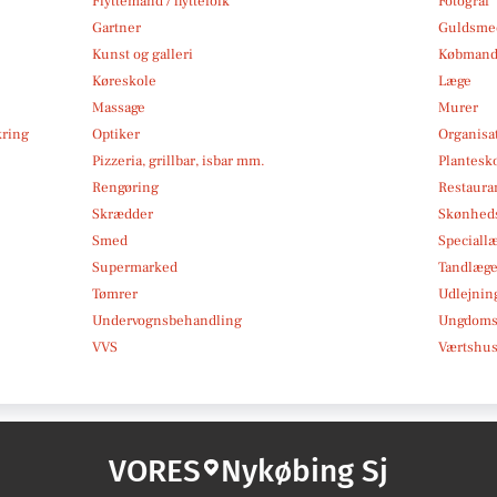
Flyttemand / flyttefolk
Fotograf
Gartner
Guldsmed
Kunst og galleri
Købmand
Køreskole
Læge
Massage
Murer
kring
Optiker
Organisa
Pizzeria, grillbar, isbar mm.
Plantesk
Rengøring
Restauran
Skrædder
Skønheds
Smed
Speciall
Supermarked
Tandlæg
Tømrer
Udlejnin
Undervognsbehandling
Ungdoms-
VVS
Værtshus
VORES
Nykøbing Sj