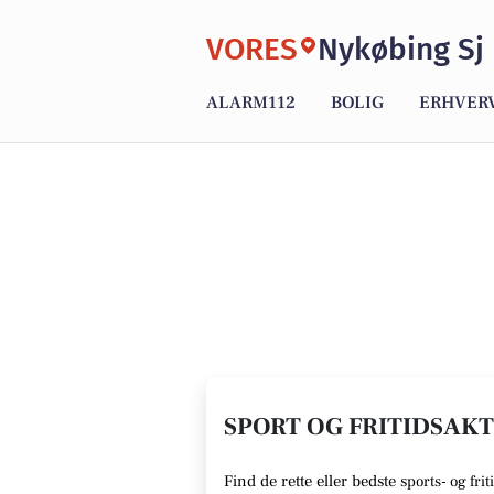
VORES
Nykøbing Sj
ALARM112
BOLIG
ERHVER
SPORT OG FRITIDSAKTI
Find de rette
eller bedste s
ports- og frit