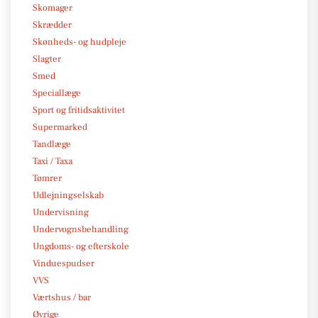
Skomager
Skrædder
Skønheds- og hudpleje
Slagter
Smed
Speciallæge
Sport og fritidsaktivitet
Supermarked
Tandlæge
Taxi / Taxa
Tømrer
Udlejningselskab
Undervisning
Undervognsbehandling
Ungdoms- og efterskole
Vinduespudser
VVS
Værtshus / bar
Øvrige