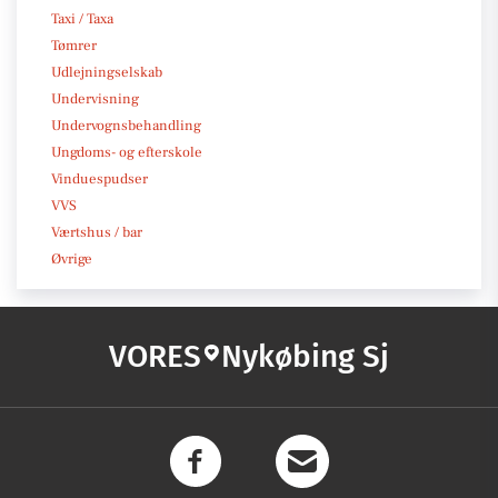
Taxi / Taxa
Tømrer
Udlejningselskab
Undervisning
Undervognsbehandling
Ungdoms- og efterskole
Vinduespudser
VVS
Værtshus / bar
Øvrige
VORES
Nykøbing Sj