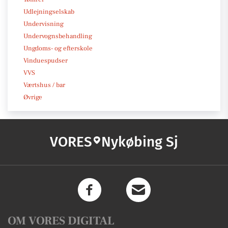
Udlejningselskab
Undervisning
Undervognsbehandling
Ungdoms- og efterskole
Vinduespudser
VVS
Værtshus / bar
Øvrige
VORES
Nykøbing Sj
OM VORES DIGITAL