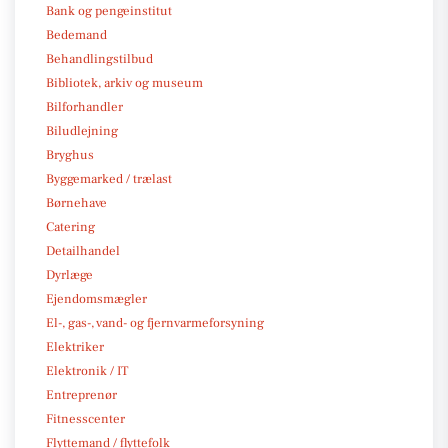
Bank og pengeinstitut
Bedemand
Behandlingstilbud
Bibliotek, arkiv og museum
Bilforhandler
Biludlejning
Bryghus
Byggemarked / trælast
Børnehave
Catering
Detailhandel
Dyrlæge
Ejendomsmægler
El-, gas-, vand- og fjernvarmeforsyning
Elektriker
Elektronik / IT
Entreprenør
Fitnesscenter
Flyttemand / flyttefolk