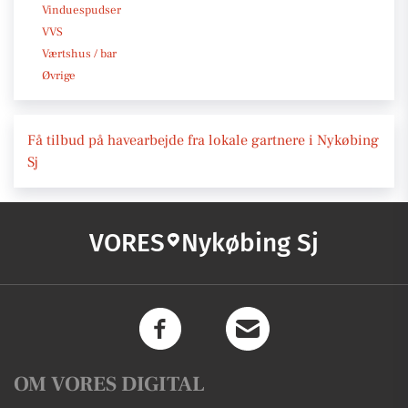
Vinduespudser
VVS
Værtshus / bar
Øvrige
Få tilbud på havearbejde fra lokale gartnere i Nykøbing
Sj
VORES
Nykøbing Sj
OM VORES DIGITAL