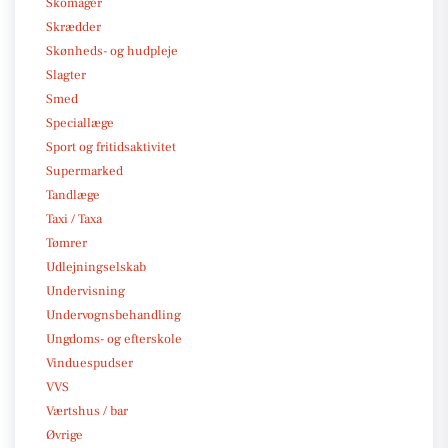
Skomager
Skrædder
Skønheds- og hudpleje
Slagter
Smed
Speciallæge
Sport og fritidsaktivitet
Supermarked
Tandlæge
Taxi / Taxa
Tømrer
Udlejningselskab
Undervisning
Undervognsbehandling
Ungdoms- og efterskole
Vinduespudser
VVS
Værtshus / bar
Øvrige