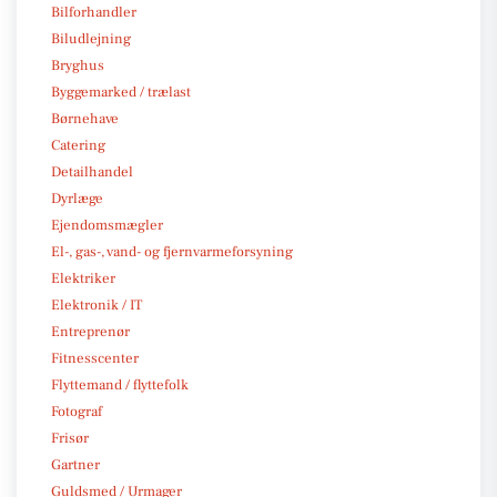
Bilforhandler
Biludlejning
Bryghus
Byggemarked / trælast
Børnehave
Catering
Detailhandel
Dyrlæge
Ejendomsmægler
El-, gas-, vand- og fjernvarmeforsyning
Elektriker
Elektronik / IT
Entreprenør
Fitnesscenter
Flyttemand / flyttefolk
Fotograf
Frisør
Gartner
Guldsmed / Urmager