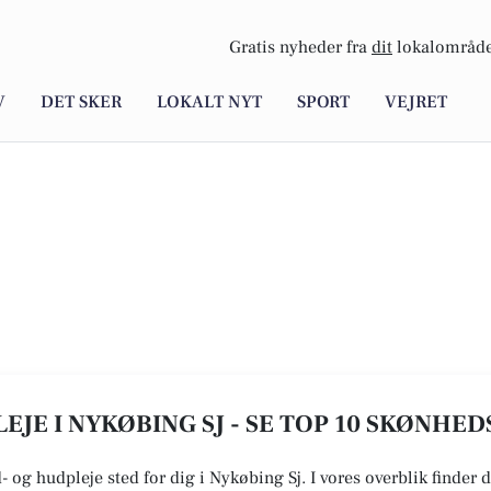
Gratis nyheder fra
dit
lokalområde
V
DET SKER
LOKALT NYT
SPORT
VEJRET
JE I NYKØBING SJ - SE TOP 10 SKØNHED
- og hudpleje sted for dig i Nykøbing Sj. I vores overblik finder