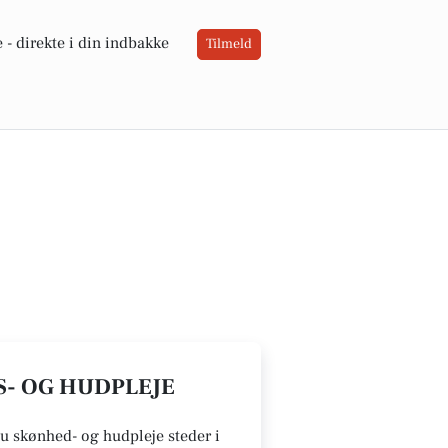
 -
direkte i din indbakke
Tilmeld
S- OG HUDPLEJE
 du skønhed- og hudpleje steder i