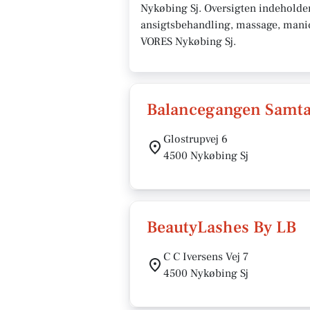
Nykøbing Sj. Oversigten indeholde
ansigtsbehandling, massage, manicur
VORES Nykøbing Sj.
Balancegangen Samtal
Glostrupvej 6
4500 Nykøbing Sj
BeautyLashes By LB
C C Iversens Vej 7
4500 Nykøbing Sj