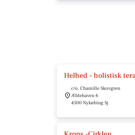
Helhed - holistisk ter
c/o. Chamille Skovgren
Æblehaven 6
4500 Nykøbing Sj
Krops -Cirklen