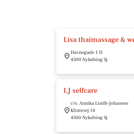
Lisa thaimassage & w
Havnegade 1 D
4500 Nykøbing Sj
LJ selfcare
c/o. Annika Lindh-Johansen
Klintevej 14
4500 Nykøbing Sj